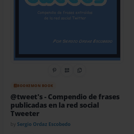
Share on Pinterest
QR Code
Copy Link
BOOKEMON BOOK
@tweet's
- Compendio de frases
publicadas en la red social
Tweeter
by
Sergio Ordaz Escobedo