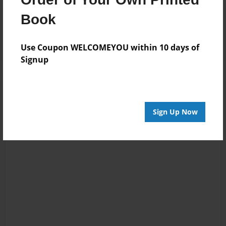
Reader's Comments
Book
Log in
or
create an account
to add a comment.
Use Coupon WELCOMEYOU within 10 days of
Signup
Sign Up Now