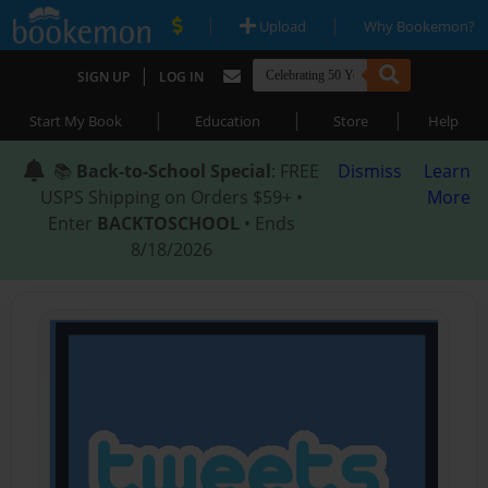
|
|
Upload
Why Bookemon?
|
SIGN UP
LOG IN
|
|
|
Start My Book
Education
Store
Help
📚
Back-to-School Special
: FREE
Dismiss
Learn
USPS Shipping on Orders $59+ •
More
Enter
BACKTOSCHOOL
• Ends
8/18/2026