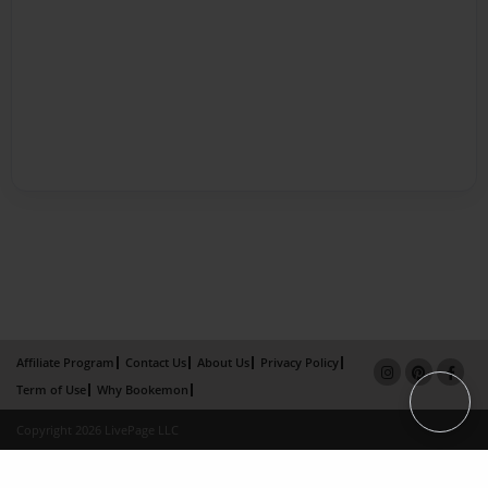
Affiliate Program
Contact Us
About Us
Privacy Policy
Term of Use
Why Bookemon
Copyright 2026 LivePage LLC