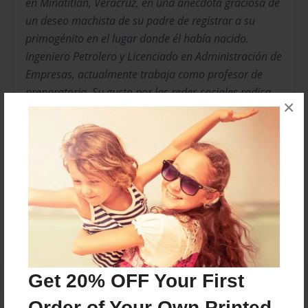
en Minatitlán, Veracruz, en una anécdota graciosa de
un deseo machista de su padre de registrar a su
primogénito en el lugar donde él había nacido.
Ingeniero Petrolero y Licenciado en Administración de
Empresas, actualmente trabaja como profesor de
preparatoria. Su gusto por las redes sociales radica
×
en el uso práctico para obtener información de
manera rápida.
Messages from the Author
No author messages are available for this book.
Get 20% OFF Your First
Order of Your Own Printed