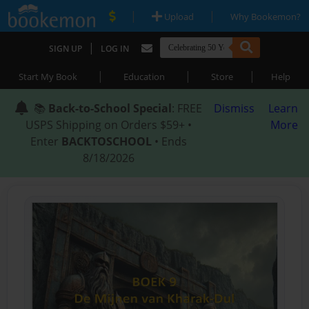
|
|
Upload
Why Bookemon?
|
SIGN UP
LOG IN
|
|
|
Start My Book
Education
Store
Help
📚
Back-to-School Special
: FREE
Dismiss
Learn
USPS Shipping on Orders $59+ •
More
Enter
BACKTOSCHOOL
• Ends
8/18/2026