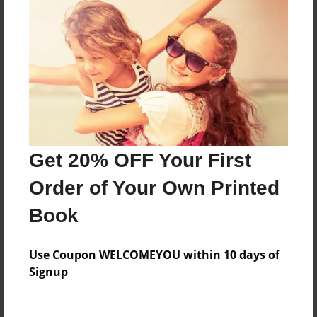
Everyone
Preview Limit
48 pages
About Author
Elbe Mas
Get 20% OFF Your First
Joined: Sep-04-2024
Order of Your Own Printed
Book
Messages from the Author
Use Coupon WELCOMEYOU within 10 days of
No author messages are available for this book.
Signup