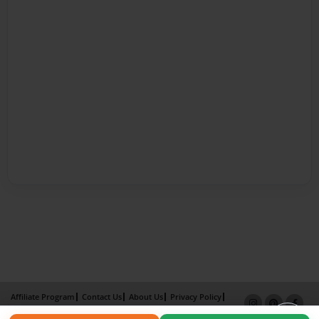
Affiliate Program
Contact Us
About Us
Privacy Policy
Term of Use
Why Bookemon