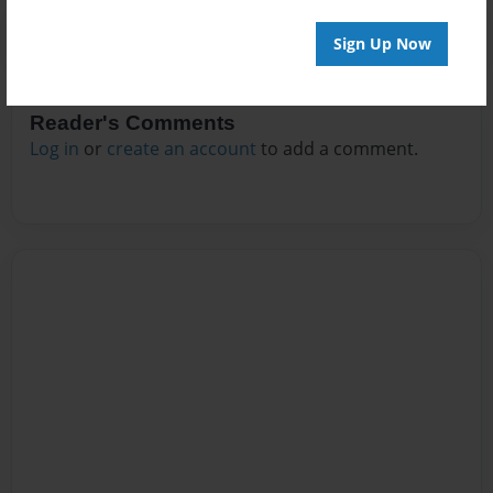
Sign Up Now
Reader's Comments
Log in
or
create an account
to add a comment.