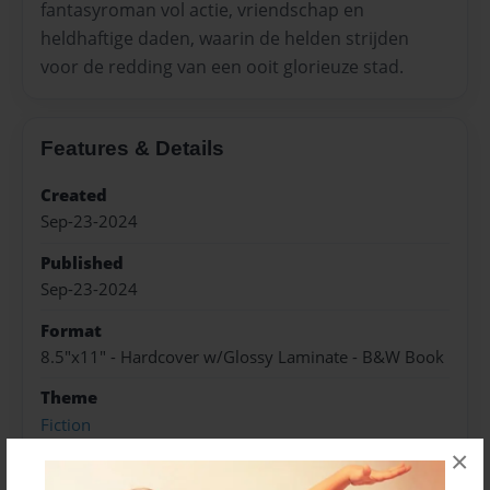
fantasyroman vol actie, vriendschap en
heldhaftige daden, waarin de helden strijden
voor de redding van een ooit glorieuze stad.
Features & Details
Created
Sep-23-2024
Published
Sep-23-2024
Format
8.5"x11" - Hardcover w/Glossy Laminate - B&W Book
Theme
Fiction
×
Sales Term