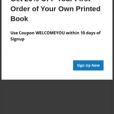
Order of Your Own Printed
Book
Reader's Comments
Log in
or
create an account
to add a comment.
Use Coupon WELCOMEYOU within 10 days of
Signup
Sign Up Now