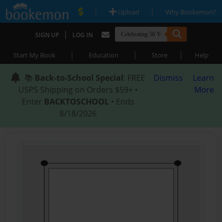
|
|
Upload
Why Bookemon?
|
SIGN UP
LOG IN
|
|
|
Start My Book
Education
Store
Help
📚
Back-to-School Special
: FREE
Dismiss
Learn
USPS Shipping on Orders $59+ •
More
Enter
BACKTOSCHOOL
• Ends
8/18/2026