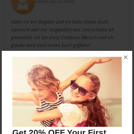
Joined: Jul-12-2020
Hallo ich bin Bogdan und Ich habe dieses Buch
Gemacht weil mir langweilich war und ja hatte ich
gameacht. Ich bin eines Creatives Mensch und ich
glaube wird mein erstes buch geffalen.
×
Viel Spaß :D Enjoy :)
Messages from the Author
No author messages are available for this book.
Get 20% OFF Your First