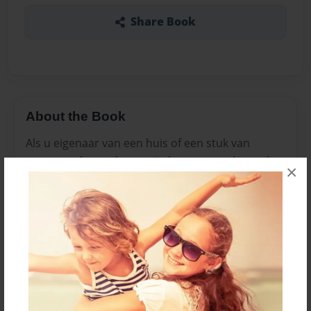
Share Book
About the Book
Als u eigenaar van een huis of een stuk van
onroerende goederen, zijn kansen, u zult worden
×
omgaan met belastingen van het bezit op een
gegeven moment. Maar als je net als de meeste
mensen, zou je de neiging om te betalen wat is
opgenomen in de fiscale factuur niet wetende dat
het overpriced kon worden. Voor een
spoedcursus over de basisprincipes van hoe
onroerende voorheffing wordt berekend, lees
net op hier of ga naar Elliott & Associates Tax