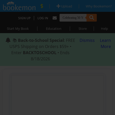
|
|
Upload
Why Bookemon?
|
SIGN UP
LOG IN
|
|
|
Start My Book
Education
Store
Help
📚
Back-to-School Special
: FREE
Dismiss
Learn
USPS Shipping on Orders $59+ •
More
Enter
BACKTOSCHOOL
• Ends
8/18/2026