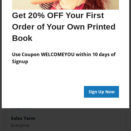
Lawyer herziening.
Get 20% OFF Your First
Order of Your Own Printed
Features & Details
Book
Created
Dec-05-2014
Use Coupon WELCOMEYOU within 10 days of
Published
Signup
Dec-05-2014
Format
8.5"x11" - Softcover w/Glossy Laminate - Premium
Photo Book
Sign Up Now
Theme
Blog Book
Sales Term
Everyone