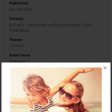
Published
Nov-05-2023
Format
8.5"x8.5" - Hardcover w/Glossy Laminate - Color
Trade Book
Theme
Children
Sales Term
Everyone
×
Preview Limit
4 pages
About Author
Gyda Lamin