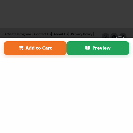
Affiliate Program
Contact Us
About Us
Privacy Policy
Term of Use
Why Bookemon
Add to Cart
Preview
Copyright 2026 LivePage LLC