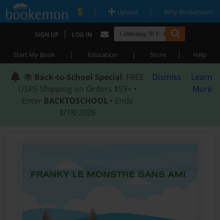
|
|
Upload
Why Bookemon?
|
SIGN UP
LOG IN
|
|
|
Start My Book
Education
Store
Help
📚
Back-to-School Special
: FREE
Dismiss
Learn
USPS Shipping on Orders $59+ •
More
Enter
BACKTOSCHOOL
• Ends
8/18/2026