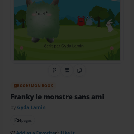
Share on Pinterest
QR Code
Copy Link
BOOKEMON BOOK
Franky le monstre sans ami
by
Gyda Lamin
24
pages
Add as a Favorite
Like it