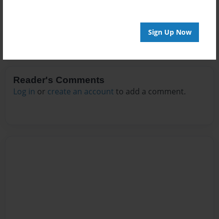
Sign Up Now
Reader's Comments
Log in
or
create an account
to add a comment.