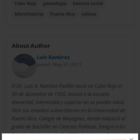
Cabo Rojo
genealogia
historia social
Microhistoria
Puerto Rico
salinas
About Author
Luis Ramirez
Joined: May-31-2011
El Dr. Luis A. Ramírez Padilla nació en Cabo Rojo el
30 de diciembre de 1950. Asistió a la escuela
elemental, intermedia y superior en su pueblo natal.
Hizo sus estudios universitarios en la Universidad de
Puerto Rico, Colegio de Mayagüez, donde adquirió el
grado de Bachiller en Ciencias Políticas. Emigró a los
Estados Unidos en el año 1973 donde completó