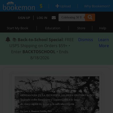
|
|
Upload
Why Bookemon?
|
SIGN UP
LOG IN
|
|
|
Start My Book
Education
Store
Help
📚
Back-to-School Special
: FREE
Dismiss
Learn
USPS Shipping on Orders $59+ •
More
Enter
BACKTOSCHOOL
• Ends
8/18/2026