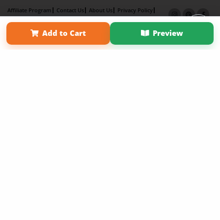
Affiliate Program
Contact Us
About Us
Privacy Policy
Term of Use
Why Bookemon
Add to Cart
Preview
Copyright 2026 LivePage LLC