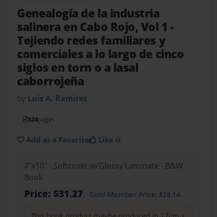
Genealogía de la industria
salinera en Cabo Rojo, Vol 1
-
Tejiendo redes familiares y
comerciales a lo largo de cinco
siglos en torn o a lasal
caborrojeña
by
Luis A. Ramirez
324
pages
Add as a Favorite
Like it
7"x10" - Softcover w/Glossy Laminate - B&W
Book
Price: $31.27
Gold Member
Price: $28.14
This book product maybe produced in 17cm x