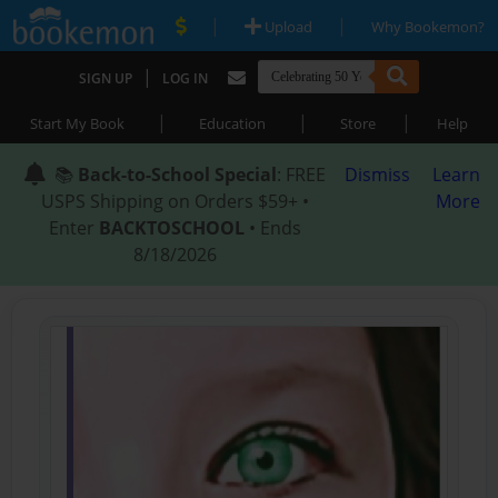
|
|
Upload
Why Bookemon?
|
SIGN UP
LOG IN
|
|
|
Start My Book
Education
Store
Help
📚
Back-to-School Special
: FREE
Dismiss
Learn
USPS Shipping on Orders $59+ •
More
Enter
BACKTOSCHOOL
• Ends
8/18/2026