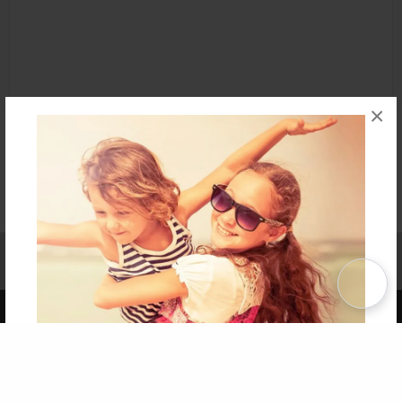
×
Affiliate Program
Contact Us
About Us
Privacy Policy
Term of Use
Why Bookemon
Copyright 2026 LivePage LLC
Get 20% OFF Your First
Order of Your Own Printed