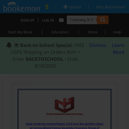
|
|
Upload
Why Bookemon?
|
SIGN UP
LOG IN
|
|
|
Start My Book
Education
Store
Help
📚
Back-to-School Special
: FREE
Dismiss
Learn
USPS Shipping on Orders $59+ •
More
Enter
BACKTOSCHOOL
• Ends
8/18/2026