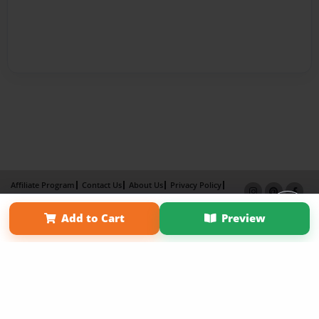
Affiliate Program
Contact Us
About Us
Privacy Policy
Term of Use
Why Bookemon
Add to Cart
Preview
Copyright 2026 LivePage LLC