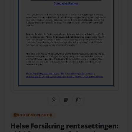
Share on Pinterest
QR Code
Copy Link
BOOKEMON BOOK
Helse Forsikring rentesettingen: