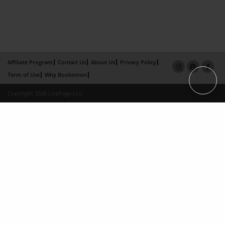
Affiliate Program
Contact Us
About Us
Privacy Policy
Term of Use
Why Bookemon
Copyright 2026 LivePage LLC