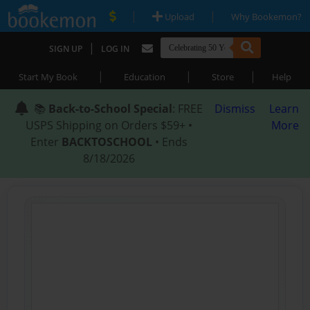
|
|
Upload
Why Bookemon?
|
SIGN UP
LOG IN
|
|
|
Start My Book
Education
Store
Help
📚
Back-to-School Special
: FREE
Dismiss
Learn
USPS Shipping on Orders $59+ •
More
Enter
BACKTOSCHOOL
• Ends
8/18/2026