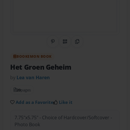
Share on Pinterest
QR Code
Copy Link
BOOKEMON BOOK
Het Groen Geheim
by
Lea van Haren
20
pages
Add as a Favorite
Like it
7.75"x5.75" - Choice of Hardcover/Softcover -
Photo Book