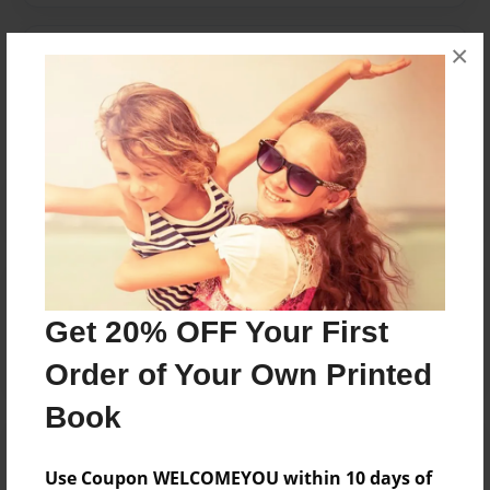
×
Messages from the Author
No author messages are available for this book.
Reader's Comments
Log in
or
create an account
to add a comment.
Get 20% OFF Your First
Order of Your Own Printed
Book
Use Coupon WELCOMEYOU within 10 days of