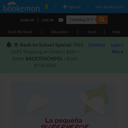
|
|
Upload
Why Bookemon?
|
SIGN UP
LOG IN
|
|
|
Start My Book
Education
Store
Help
📚
Back-to-School Special
: FREE
Dismiss
Learn
USPS Shipping on Orders $59+ •
More
Enter
BACKTOSCHOOL
• Ends
8/18/2026