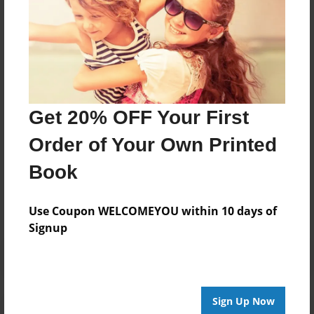
Luis Mario Felix
Joined: May-24-2015
Luis Mario es un escritor primerizo que se prepara a
para tener a su primer hija.
Get 20% OFF Your First
Order of Your Own Printed
Messages from the Author
Book
No author messages are available for this book.
Use Coupon WELCOMEYOU within 10 days of
Signup
Sign Up Now
Reader's Comments