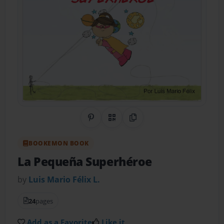
Share on Pinterest
QR Code
Copy Link
BOOKEMON BOOK
La Pequeña Superhéroe
by
Luis Mario Félix L.
24
pages
Add as a Favorite
Like it