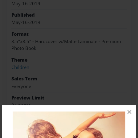
May-16-2019
Published
May-16-2019
Format
8.5"x8.5" - Hardcover w/Matte Laminate - Premium
Photo Book
Theme
Children
Sales Term
Everyone
Preview Limit
24 pages
×
About Author