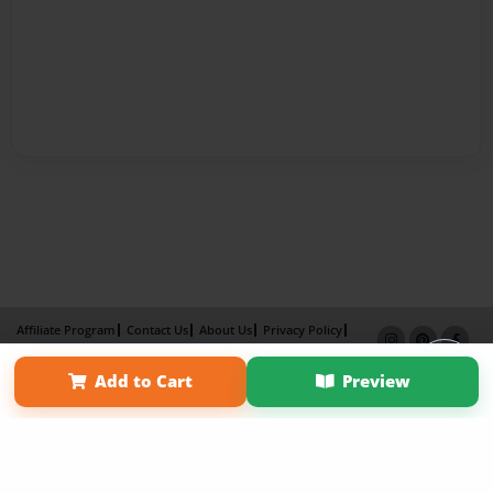
Affiliate Program
Contact Us
About Us
Privacy Policy
Term of Use
Why Bookemon
Add to Cart
Preview
Copyright 2026 LivePage LLC