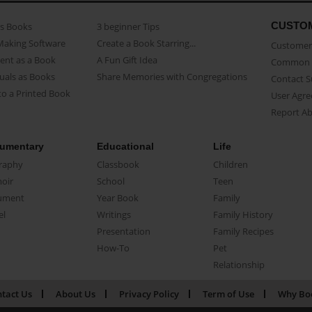
CUSTO
as Books
3 beginner Tips
Making Software
Create a Book Starring...
Customer 
ent as a Book
A Fun Gift Idea
Common 
uals as Books
Share Memories with Congregations
Contact 
o a Printed Book
User Agr
Report A
umentary
Educational
Life
raphy
Classbook
Children
oir
School
Teen
ument
Year Book
Family
el
Writings
Family History
Presentation
Family Recipes
How-To
Pet
Relationship
tact Us
About Us
Privacy Policy
Term of Use
Why Bo