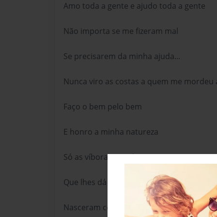
Amo toda a gente e ajudo toda a gente
Não importa se me fizeram mal
Se precisarem da minha ajuda...
Nunca viro as costas a quem me mordeu
Faço o bem pelo bem
E honro a minha natureza
Só as víboras mordem a mão
Que lhes dá de comer
Nasceram cegas