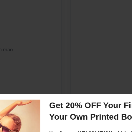
 a mão
Get 20% OFF Your Fir
Your Own Printed B