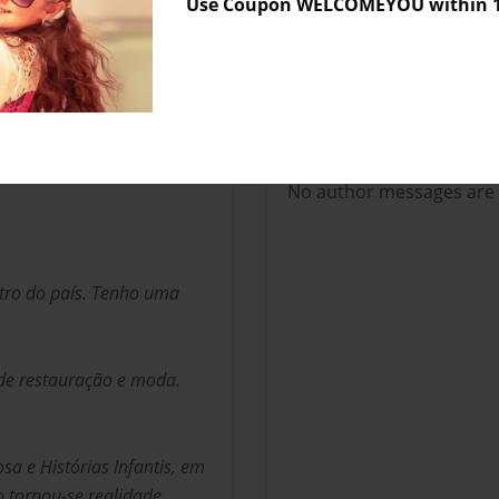
Use Coupon WELCOMEYOU within 10
dia
Messages from the 
No author messages are a
ntro do país. Tenho uma
 de restauração e moda.
sa e Histórias Infantis, em
o tornou-se realidade.