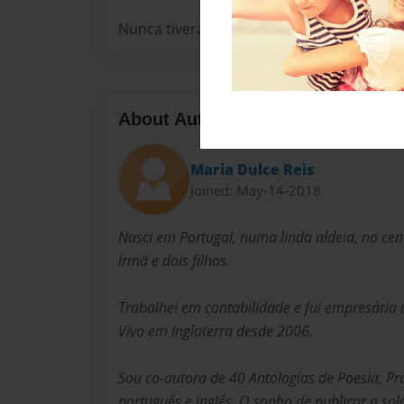
Nunca tiveram o privilégio de ver a luz do 
About Author
Maria Dulce Reis
Joined: May-14-2018
Nasci em Portugal, numa linda aldeia, no ce
irmã e dois filhos.
Trabalhei em contabilidade e fui empresária
Vivo em Inglaterra desde 2006.
Sou co-autora de 40 Antologias de Poesia, Pro
português e inglês. O sonho de publicar a sol