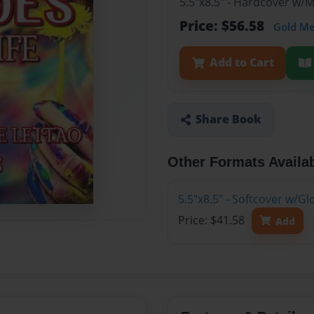
5.5"x8.5" - Hardcover w/
Price: $56.58
Gold M
Add to Cart
Share Book
Other Formats Availa
5.5"x8.5" - Softcover w/G
Price: $41.58
Add