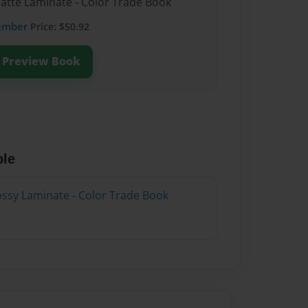
Matte Laminate - Color Trade Book
ember
Price: $50.92
Preview Book
ble
lossy Laminate - Color Trade Book