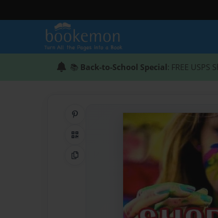
📚
Back-to-School Special
: FREE USPS S
Share on Pinterest
QR Code
Copy Link