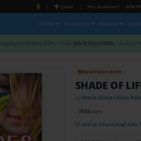
|
|
Upload
Why Bookemon?
SIGN UP
CREATE
EDUCATION
BROWSE
STOR
hipping on Orders $59+ • Enter
BACKTOSCHOOL
• Ends 8/1
BOOKEMON BOOK
SHADE OF LIF
by
Maria Dulce Leitao Reis
152
pages
Add as a Favorite
Like i