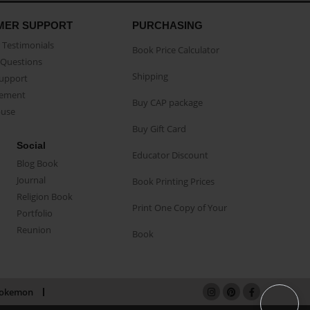
MER SUPPORT
PURCHASING
Testimonials
Book Price Calculator
Questions
Shipping
Support
eement
Buy CAP package
buse
Buy Gift Card
Social
Educator Discount
Blog Book
Journal
Book Printing Prices
Religion Book
Print One Copy of Your
Portfolio
Reunion
Book
okemon