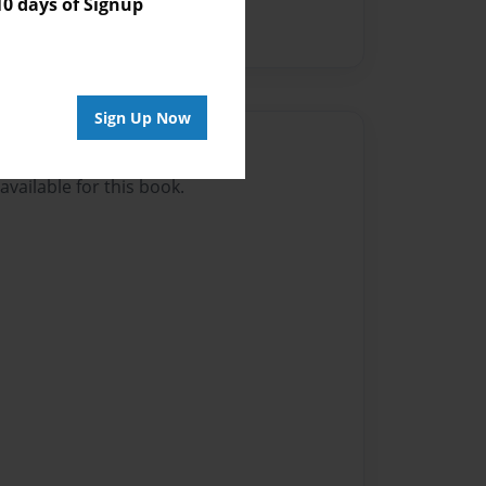
 days of Signup
Sign Up Now
Author
vailable for this book.