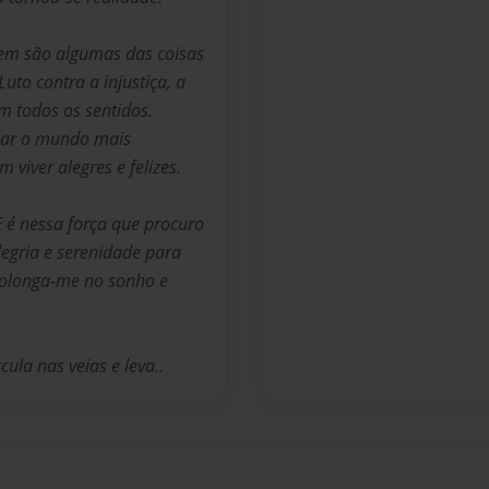
agem são algumas das coisas
uto contra a injustiça, a
m todos os sentidos.
rnar o mundo mais
viver alegres e felizes.
E é nessa força que procuro
legria e serenidade para
prolonga-me no sonho e
cula nas veias e leva..