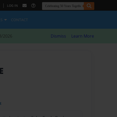
|
LOG IN
ES
CONTACT
8/2026
Dismiss
Learn More
E
t