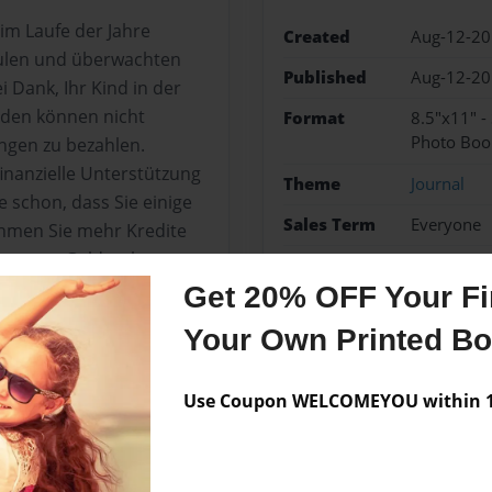
 im Laufe der Jahre
Created
Aug-12-2
hulen und überwachten
Published
Aug-12-2
i Dank, Ihr Kind in der
nden können nicht
Format
8.5"x11" -
Photo Boo
ngen zu bezahlen.
 finanzielle Unterstützung
Theme
Journal
e schon, dass Sie einige
Sales Term
Everyone
hmen Sie mehr Kredite
it etwas Geld zu kommen.
Preview Limit
24 pages
Get 20% OFF Your Fir
An Abney Associates Amer
Your Own Printed B
Finding money to pay coll
Use Coupon WELCOMEYOU within 10
Messages from the 