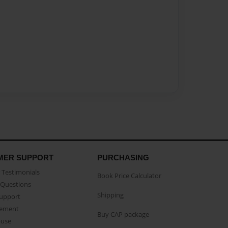
MER SUPPORT
PURCHASING
Testimonials
Book Price Calculator
Questions
Shipping
Support
eement
Buy CAP package
buse