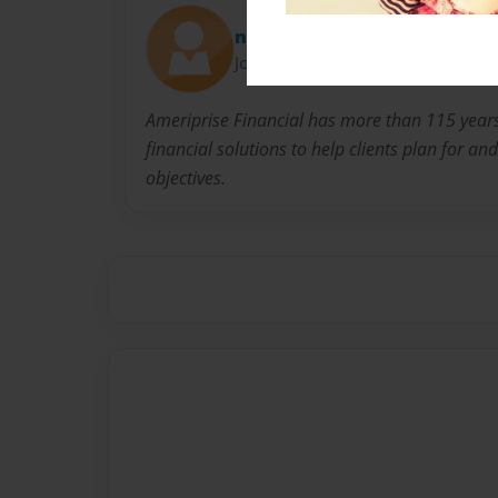
nadiakei
Joined: May-19-2014
Ameriprise Financial has more than 115 years 
financial solutions to help clients plan for and
objectives.