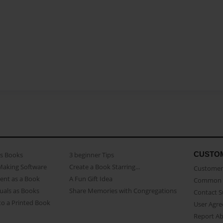
CUSTO
as Books
3 beginner Tips
Making Software
Create a Book Starring...
Customer 
ent as a Book
A Fun Gift Idea
Common 
uals as Books
Share Memories with Congregations
Contact 
o a Printed Book
User Agr
Report A