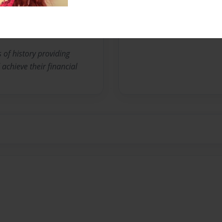
No author messages are a
of history providing
 achieve their financial