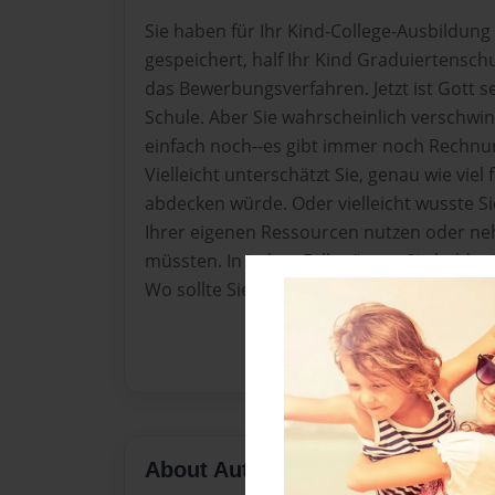
Sie haben für Ihr Kind-College-Ausbildung
gespeichert, half Ihr Kind Graduiertensc
das Bewerbungsverfahren. Jetzt ist Gott se
Schule. Aber Sie wahrscheinlich verschwi
einfach noch--es gibt immer noch Rechnu
Vielleicht unterschätzt Sie, genau wie viel
abdecken würde. Oder vielleicht wusste Si
Ihrer eigenen Ressourcen nutzen oder ne
müssten. In jedem Fall müssen Sie bald m
Wo sollte Sie aussehen?
About Author