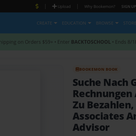
|
|
Upload
Why Bookemon?
SIGN UP
CREATE
EDUCATION
BROWSE
STOR
hipping on Orders $59+ • Enter
BACKTOSCHOOL
• Ends 8/1
BOOKEMON BOOK
Suche Nach 
Rechnungen 
Zu Bezahlen,
Associates A
Advisor