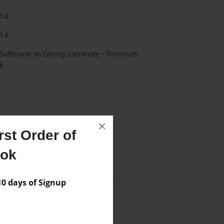
014
014
 Softcover w/Glossy Laminate - Premium
k
×
st Order of
iprise Financial Advisor
ook
ege bills out of pocket
 days of Signup
Author