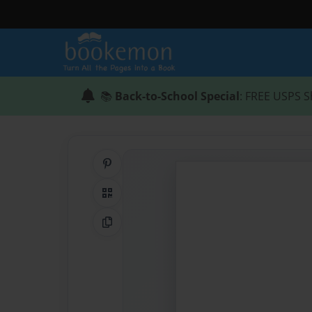
📚
Back-to-School Special
: FREE USPS S
Share on Pinterest
QR Code
Copy Link