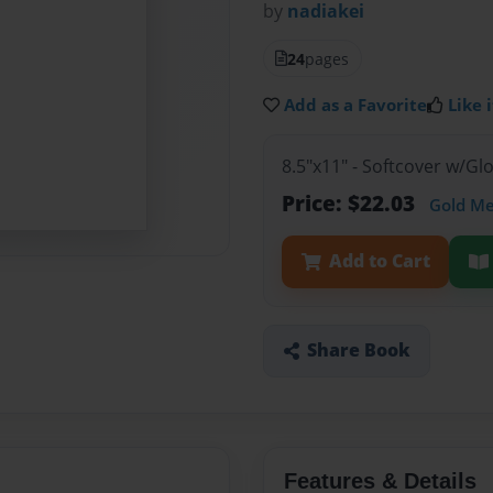
by
nadiakei
24
pages
Add as a Favorite
Like i
8.5"x11" - Softcover w/G
Price: $22.03
Gold M
Add to Cart
Share Book
Features & Details