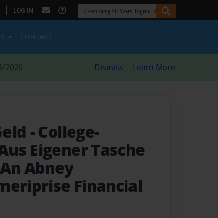
|
LOG IN
ES
CONTACT
8/2026
Dismiss
Learn More
Geld
- College-
Aus Eigener Tasche
 An Abney
meriprise Financial