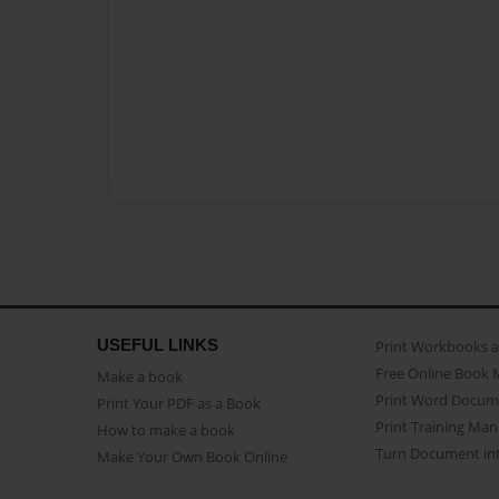
USEFUL LINKS
Print Workbooks 
Free Online Book 
Make a book
Print Word Docum
Print Your PDF as a Book
Print Training Man
How to make a book
Turn Document int
Make Your Own Book Online