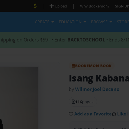
|
|
Upload
Why Bookemon?
SIGN UP
CREATE
EDUCATION
BROWSE
STOR
hipping on Orders $59+ • Enter
BACKTOSCHOOL
• Ends 8/1
BOOKEMON BOOK
Isang Kaban
by
Wilmer Joel Decano
116
pages
Add as a Favorite
Like i