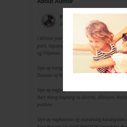
About Author
Poetry Planet
Joined: Feb-28-2018
i Wilmer Joel S. Decano ay isang multi-awarde
guro, tagapagsalita, mananaliksik, at isang vo
ng Pilipinas.
Siya ay isang Master Teacher sa Exodus Eleme
Division of Rizal mga labinlimang taon na h
Siya ay naging demonstration teacher sa iba’t
iba’t ibang baytang sa distrito, dibisyon. Nati
palihan.
Siya ay nagkaroon ng maraming karangalan
First Runner-Up GURONASYON Search for the