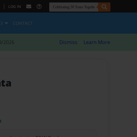
|
LOG IN
ES
CONTACT
8/2026
Dismiss
Learn More
ata
t