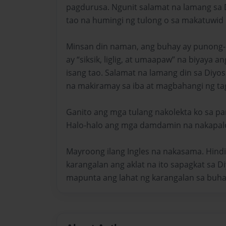
pagdurusa. Ngunit salamat na lamang sa 
tao na humingi ng tulong o sa makatuwid
Minsan din naman, ang buhay ay punong-p
ay “siksik, liglig, at umaapaw” na biyaya
isang tao. Salamat na lamang din sa Diyo
na makiramay sa iba at magbahangi ng ta
Ganito ang mga tulang nakolekta ko sa 
Halo-halo ang mga damdamin na nakapaloo
Mayroong ilang Ingles na nakasama. Hindi 
karangalan ang aklat na ito sapagkat sa 
mapunta ang lahat ng karangalan sa buhay