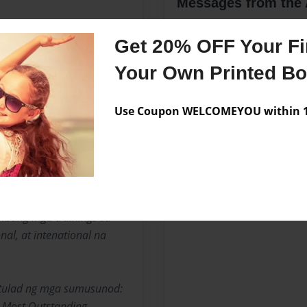
Messages from the 
No author messages are a
Get 20% OFF Your Fir
Your Own Printed B
d na public school servant,
lunteer sa Rizal, Republika
Use Coupon WELCOMEYOU within 10
ntary School. Schools
anggang ngayon.
 ibang mga trainings sa
onal, at intenational na
 tulad ng mga sumusunod:
 Most Outstanding