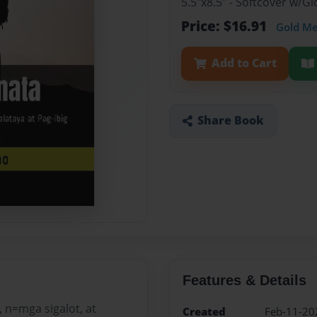
5.5"x8.5" - Softcover w/
Price: $16.91
Gold M
Add to Cart
Share Book
Features & Details
n=mga sigalot, at
Created
Feb-11-20