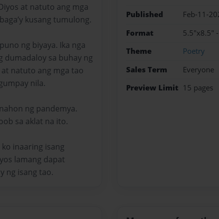
Diyos at natuto ang mga
Published
Feb-11-20
 baga’y kusang tumulong.
Format
5.5"x8.5" 
uno ng biyaya. Ika nga
Theme
Poetry
 ang dumadaloy sa buhay ng
Sales Term
Everyone
s at natuto ang mga tao
gumpay nila.
Preview Limit
15 pages
panahon ng pandemya.
b sa aklat na ito.
ko inaaring isang
Diyos lamang dapat
 ng isang tao.