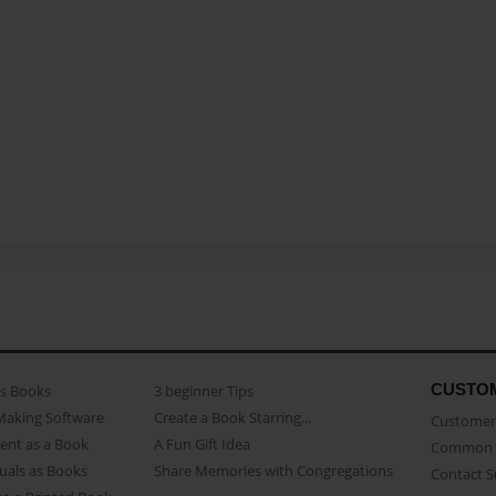
CUSTO
as Books
3 beginner Tips
Making Software
Create a Book Starring...
Customer 
ent as a Book
A Fun Gift Idea
Common 
uals as Books
Share Memories with Congregations
Contact 