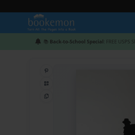
📚
Back-to-School Special
: FREE USPS S
Share on Pinterest
QR Code
Copy Link