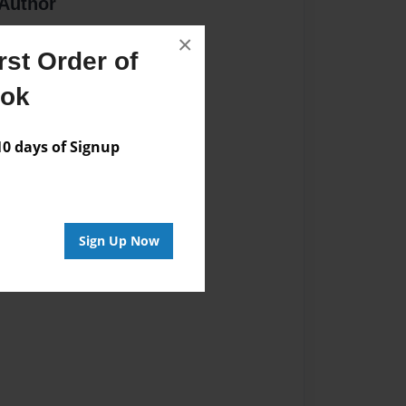
Author
vailable for this book.
×
st Order of
ook
 days of Signup
Sign Up Now